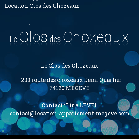
Location Clos des Chozeaux
Le Clos des Chozeaux
209 route des chozeaux Demi Quartier
74120 MEGEVE
Contact
: Lina LEVEL
contact@location-appartement-megeve.com